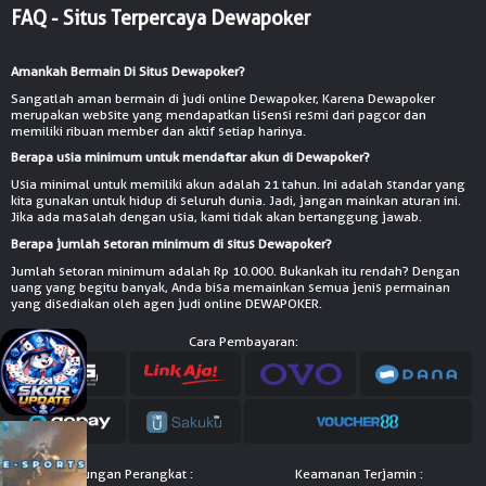
FAQ - Situs Terpercaya Dewapoker
Amankah Bermain Di Situs Dewapoker?
VIDEO EMAIL CAMPAIGN
Sangatlah aman bermain di judi online Dewapoker, Karena Dewapoker
merupakan website yang mendapatkan lisensi resmi dari pagcor dan
memiliki ribuan member dan aktif setiap harinya.
Berapa usia minimum untuk mendaftar akun di Dewapoker?
Usia minimal untuk memiliki akun adalah 21 tahun. Ini adalah standar yang
kita gunakan untuk hidup di seluruh dunia. Jadi, jangan mainkan aturan ini.
Jika ada masalah dengan usia, kami tidak akan bertanggung jawab.
Berapa jumlah setoran minimum di situs Dewapoker?
Jumlah setoran minimum adalah Rp 10.000. Bukankah itu rendah? Dengan
uang yang begitu banyak, Anda bisa memainkan semua jenis permainan
yang disediakan oleh agen judi online DEWAPOKER.
VIDEO TUTORIAL QRIS DANA
Cara Pembayaran:
Dukungan Perangkat :
Keamanan Terjamin :