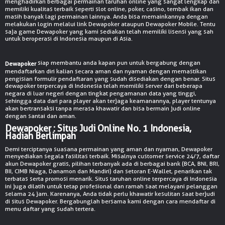
menghadirkan berbagai permainan taruhan online yang sangat lengkap dan
© Copyright 2026 dew4pokers3ru.com - All right reserved | 18+
memiliki kualitas terbaik seperti slot online, poker, casino, tembak ikan dan
masih banyak lagi permainan lainnya. Anda bisa memainkannya dengan
melakukan login melalui link Dewapoker ataupun Dewapoker Mobile. Tentu
VIDEO QRIS BCA
saja game Dewapoker yang kami sediakan telah memiliki lisensi yang sah
untuk beroperasi di Indonesia maupun di Asia.
siap membantu anda kapan pun untuk bergabung dengan
Dewapoker
mendaftarkan diri kalian secara aman dan nyaman dengan memastikan
pengisian formulir pendaftaran yang sudah disediakan dengan benar. Situs
dewapoker terpercaya di Indonesia telah memiliki server dari beberapa
negara di luar negeri dengan tingkat pengamanan data yang tinggi,
sehingga data dari para player akan terjaga keamanannya, player tentunya
akan bertransaksi tanpa merasa khawatir dan bisa bermain judi online
dengan santai dan aman.
Dewapoker : Situs Judi Online No. 1 Indonesia,
Hadiah Berlimpah
VIDEO DEPO QR GOPAY
Demi terciptanya suasana permainan yang aman dan nyaman, Dewapoker
menyediakan segala fasilitas terbaik. Misalnya customer service 24/7, daftar
akun Dewapoker gratis, pilihan terbanyak ada di berbagai bank (BCA, BNI, BRI,
BII, CIMB Niaga, Danamon dan Mandiri) dan setoran E-Wallet, penarikan tak
terbatas serta promosi menarik. Situs taruhan online terpercaya di Indonesia
ini juga dilatih untuk tetap profesional dan ramah saat melayani pelanggan
selama 24 jam. Karenanya, Anda tidak perlu khawatir kesulitan saat berjudi
di situs Dewapoker. Bergabunglah bersama kami dengan cara mendaftar di
menu daftar yang sudah tertera.